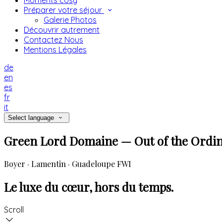
Moments cosy
Préparer votre séjour
Galerie Photos
Découvrir autrement
Contactez Nous
Mentions Légales
de
en
es
fr
it
Select language
Green Lord Domaine — Out of the Ordi
Boyer · Lamentin · Guadeloupe FWI
Le luxe du cœur, hors du temps.
Scroll