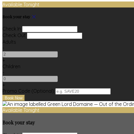
Available Tonight
Book your stay
Check In
Check Out
Adults
-
+
Children
-
+
Promo Code (Optional)
Available Tonight
Book your stay