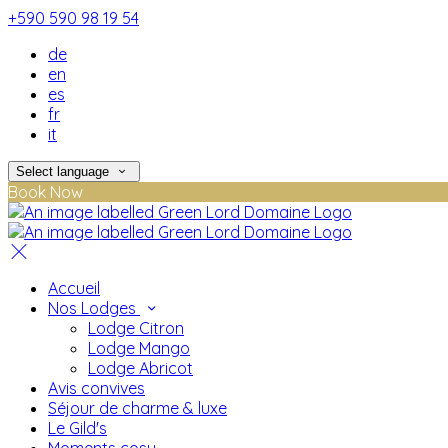
+590 590 98 19 54
de
en
es
fr
it
Select language
Book Now
Accueil
Nos Lodges
Lodge Citron
Lodge Mango
Lodge Abricot
Avis convives
Séjour de charme & luxe
Le Gild's