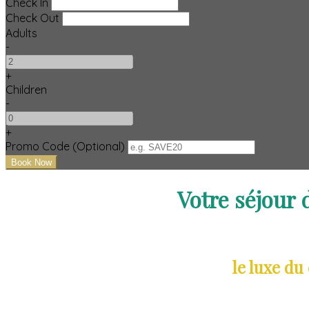
Check In
Check Out
Adults
-
+
Children
-
+
Promo Code (Optional)
Votre séjour
le luxe du