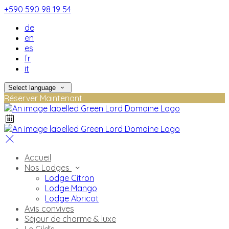
+590 590 98 19 54
de
en
es
fr
it
Select language
Réserver Maintenant
Accueil
Nos Lodges
Lodge Citron
Lodge Mango
Lodge Abricot
Avis convives
Séjour de charme & luxe