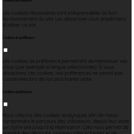
Cookies nécessaires
Les cookies nécessaires sont indispensables au bon
fonctionnement du site. Les désactiver vous empêchera
d’utiliser ce site.
Cookies de préférence
Les cookies de préférence permettent de mémoriser vos
choix (par exemple la langue sélectionnée). Si vous
désactivez ces cookies, vos préférences ne seront pas
conservées lors de vos prochaines visite
Cookies analytiques
Nous utilisons des cookies analytiques afin de mieux
comprendre le parcours des utilisateurs, depuis leur visite
sur notre site jusqu’à la réservation. Cela nous permet de
prendre des décisions commerciales éclairées et de