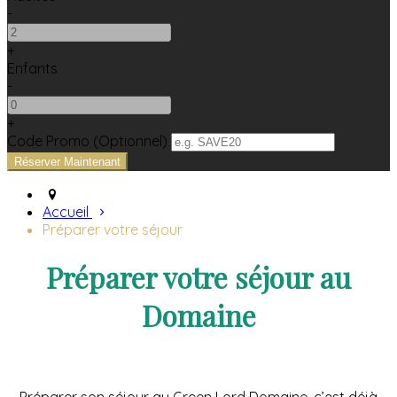
-
+
Enfants
-
+
Code Promo
(
Optionnel
)
Accueil
Préparer votre séjour
Préparer votre séjour au
Domaine