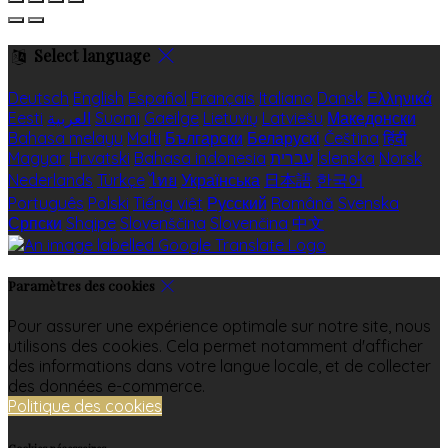
Select language
Deutsch
English
Español
Français
Italiano
Dansk
Ελληνικά
Eesti
العربية
Suomi
Gaeilge
Lietuvių
Latviešu
Македонски
Bahasa melayu
Malti
Български
Беларускі
Čeština
हिंदी
Magyar
Hrvatski
Bahasa indonesia
עברית
Íslenska
Norsk
Nederlands
Türkçe
ไทย
Українська
日本語
한국어
Português
Polski
Tiếng việt
Русский
Română
Svenska
Српски
Shqipe
Slovenščina
Slovenčina
中文
Paramètres des cookies
Pour assurer une expérience optimale sur notre site, nous
utilisons des cookies. Cela permet notamment d'afficher
des informations dans votre langue locale, et de collecter
des données e-commerce.
Politique des cookies