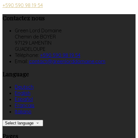
+590 590 98 19 54
Contactez nous
Green Lord Domaine
Chemin de BOYER
97129 LAMENTIN
GUADELOUPE
Téléphone
:
+590 590 98 19 54
Email:
contact@greenlorddomaine.com
Language
Deutsch
English
Español
Français
Italiano
Select language
Pages