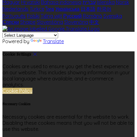
Magyar
Hrvatski
Bahasa indonesia
עברית
Íslenska
Norsk
Nederlands
Türkçe
ไทย
Українська
日本語
한국어
Português
Polski
Tiếng việt
Русский
Română
Svenska
Српски
Shqipe
Slovenščina
Slovenčina
中文
Powered by
Translate
Cookie Settings
Cookies are used to ensure you get the best experience
on our website. This includes showing information in your
local language where available, and e-commerce
analytics.
Cookie Policy
Necessary Cookies
Necessary cookies are essential for the website to work.
Disabling these cookies means that you will not be able to
use this website.