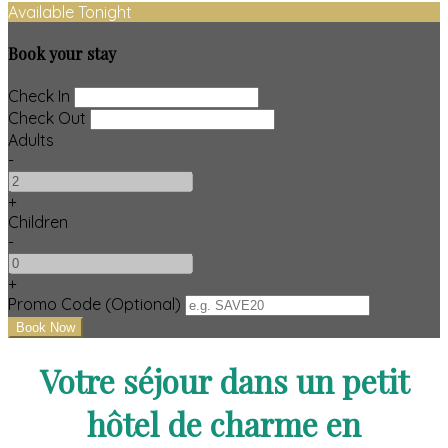
Available Tonight
Book your stay
Check In
Check Out
Adults
-
+
Children
-
+
Promo Code (Optional)
Votre séjour dans un petit
hôtel de charme en