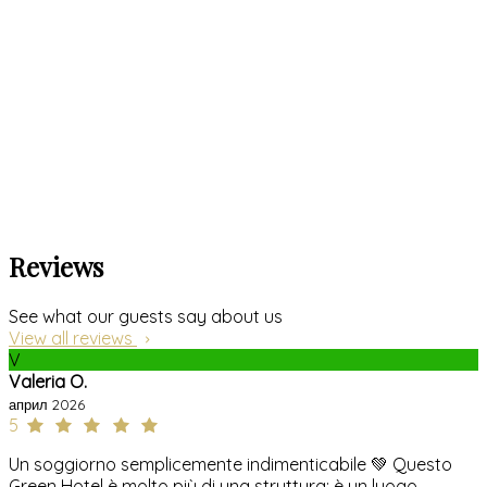
Reviews
See what our guests say about us
View all reviews
V
Valeria O.
април 2026
5
Un soggiorno semplicemente indimenticabile 💚 Questo
Green Hotel è molto più di una struttura: è un luogo