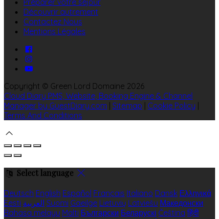
Préparer votre séjour
Découvrir autrement
Contactez Nous
Mentions Légales
Copyright ©
Green Lord Domaine 2026
Cloud Diary PMS, Website, Booking Engine & Channel
Manager by GuestDiary.com
|
Sitemap
|
Cookie Policy
|
Terms And Conditions
Select language
Deutsch
English
Español
Français
Italiano
Dansk
Ελληνικά
Eesti
العربية
Suomi
Gaeilge
Lietuvių
Latviešu
Македонски
Bahasa melayu
Malti
Български
Беларускі
Čeština
हिंदी