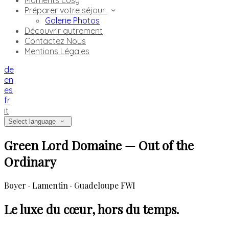
Moments cosy
Préparer votre séjour
Galerie Photos
Découvrir autrement
Contactez Nous
Mentions Légales
de
en
es
fr
it
Select language
Green Lord Domaine — Out of the
Ordinary
Boyer · Lamentin · Guadeloupe FWI
Le luxe du cœur, hors du temps.