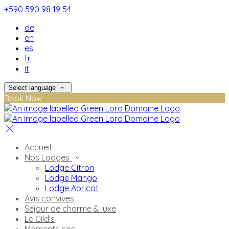
+590 590 98 19 54
de
en
es
fr
it
Select language
Book Now
Accueil
Nos Lodges
Lodge Citron
Lodge Mango
Lodge Abricot
Avis convives
Séjour de charme & luxe
Le Gild's