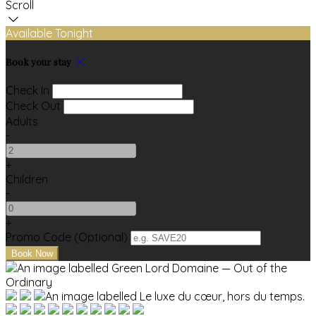
Scroll
Available Tonight
Book your stay
Check In
Check Out
Adults
-
+
Children
-
+
Promo Code (Optional)