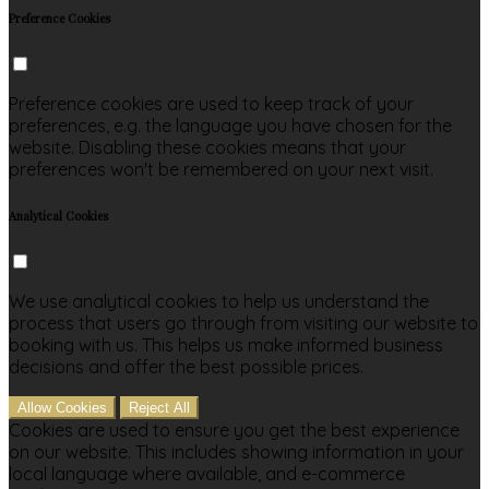
Preference Cookies
Preference cookies are used to keep track of your
preferences, e.g. the language you have chosen for the
website. Disabling these cookies means that your
preferences won't be remembered on your next visit.
Analytical Cookies
We use analytical cookies to help us understand the
process that users go through from visiting our website to
booking with us. This helps us make informed business
decisions and offer the best possible prices.
Allow Cookies
Reject All
Cookies are used to ensure you get the best experience
on our website. This includes showing information in your
local language where available, and e-commerce