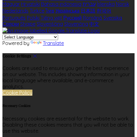
Magyar
Hrvatski
Bahasa indonesia
עברית
Íslenska
Norsk
Nederlands
Türkçe
ไทย
Українська
日本語
한국어
Português
Polski
Tiếng việt
Русский
Română
Svenska
Српски
Shqipe
Slovenščina
Slovenčina
中文
Powered by
Translate
Cookie Settings
Cookies are used to ensure you get the best experience
on our website. This includes showing information in your
local language where available, and e-commerce
analytics.
Cookie Policy
Necessary Cookies
Necessary cookies are essential for the website to work.
Disabling these cookies means that you will not be able to
use this website.