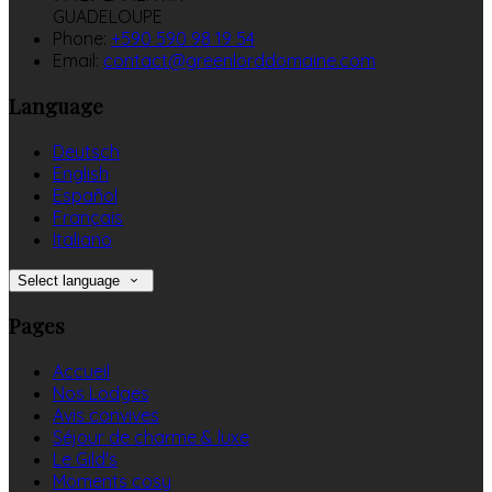
GUADELOUPE
Phone:
+590 590 98 19 54
Email:
contact@greenlorddomaine.com
Language
Deutsch
English
Español
Français
Italiano
Select language
Pages
Accueil
Nos Lodges
Avis convives
Séjour de charme & luxe
Le Gild's
Moments cosy