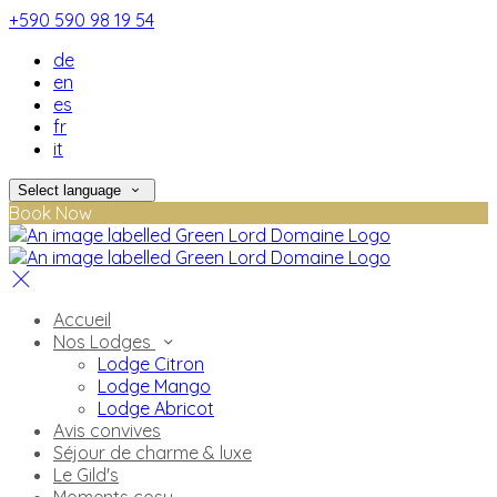
+590 590 98 19 54
de
en
es
fr
it
Select language
Book Now
Accueil
Nos Lodges
Lodge Citron
Lodge Mango
Lodge Abricot
Avis convives
Séjour de charme & luxe
Le Gild's