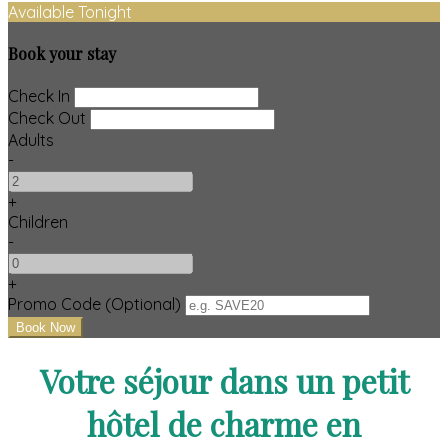
Available Tonight
Book your stay
Check In
Check Out
Adults
-
+
Children
-
+
Promo Code (Optional)
Votre séjour dans un petit
hôtel de charme en