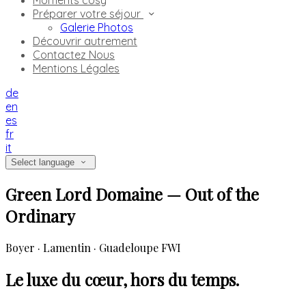
Moments cosy
Préparer votre séjour
Galerie Photos
Découvrir autrement
Contactez Nous
Mentions Légales
de
en
es
fr
it
Select language
Green Lord Domaine — Out of the
Ordinary
Boyer · Lamentin · Guadeloupe FWI
Le luxe du cœur, hors du temps.