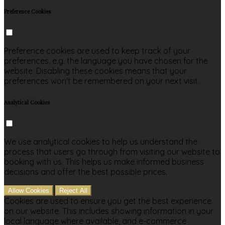
Preference Cookies
Preference cookies are used to keep track of your
preferences, e.g. the language you have chosen for the
website. Disabling these cookies means that your
preferences won't be remembered on your next visit.
Analytical Cookies
We use analytical cookies to help us understand the
process that users go through from visiting our website to
booking with us. This helps us make informed business
decisions and offer the best possible prices.
Allow Cookies
Reject All
Cookies are used to ensure you get the best experience
on our website. This includes showing information in your
local language where available, and e-commerce