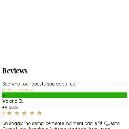
Reviews
See what our guests say about us
View all reviews
V
Valeria O.
4月 2026
5
Un soggiorno semplicemente indimenticabile 💚 Questo
Green Hotel è molto più di una struttura: è un luogo