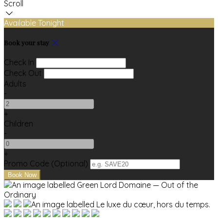
Scroll
Available Tonight
Book your stay
Check In
Check Out
Adults
-
+
Children
-
+
Promo Code (Optional)