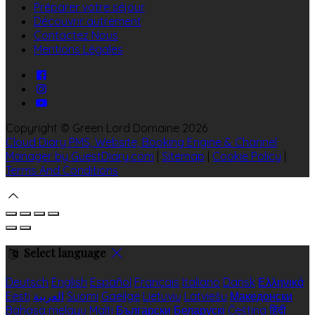
Préparer votre séjour
Découvrir autrement
Contactez Nous
Mentions Légales
Copyright ©
Green Lord Domaine 2026
Cloud Diary PMS, Website, Booking Engine & Channel
Manager by GuestDiary.com
|
Sitemap
|
Cookie Policy
|
Terms And Conditions
Select language
Deutsch
English
Español
Français
Italiano
Dansk
Ελληνικά
Eesti
العربية
Suomi
Gaeilge
Lietuvių
Latviešu
Македонски
Bahasa melayu
Malti
Български
Беларускі
Čeština
हिंदी