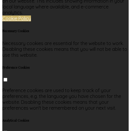
on our website. This includes showing information in your
local language where available, and e-commerce
analytics.
Cookie Policy
Necessary Cookies
Necessary cookies are essential for the website to work.
Disabling these cookies means that you will not be able to
use this website.
Preference Cookies
Preference cookies are used to keep track of your
preferences, e.g. the language you have chosen for the
website. Disabling these cookies means that your
preferences won't be remembered on your next visit.
Analytical Cookies