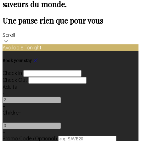
saveurs du monde.
Une pause rien que pour vous
Scroll
Available Tonight
Book your stay
Check In
Check Out
Adults
-
+
Children
-
+
Promo Code (Optional)