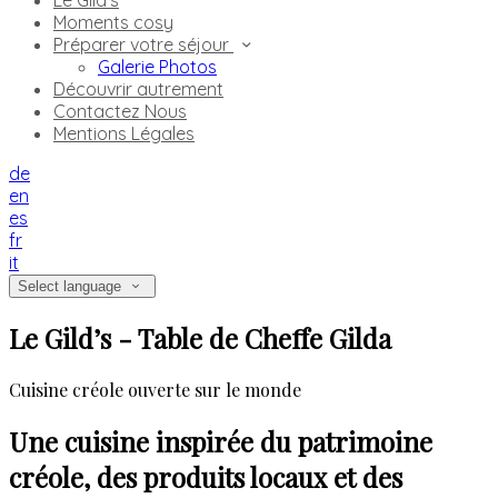
Le Gild's
Moments cosy
Préparer votre séjour
Galerie Photos
Découvrir autrement
Contactez Nous
Mentions Légales
de
en
es
fr
it
Select language
Le Gild’s - Table de Cheffe Gilda
Cuisine créole ouverte sur le monde
Une cuisine inspirée du patrimoine
créole, des produits locaux et des