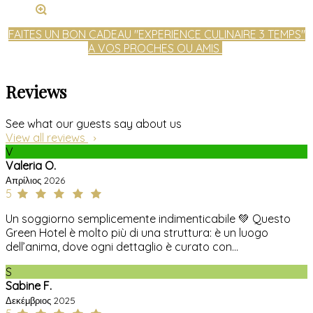
FAITES UN BON CADEAU "EXPERIENCE CULINAIRE 3 TEMPS"
A VOS PROCHES OU AMIS
Reviews
See what our guests say about us
View all reviews
V
Valeria O.
Απρίλιος 2026
5
Un soggiorno semplicemente indimenticabile 💚 Questo
Green Hotel è molto più di una struttura: è un luogo
dell’anima, dove ogni dettaglio è curato con...
S
Sabine F.
Δεκέμβριος 2025