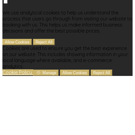
We use analytical cookies to help us understand the
process that users go through from visiting our website to
booking with us. This helps us make informed business
decisions and offer the best possible prices.
Allow Cookies
Reject All
Cookies are used to ensure you get the best experience
on our website. This includes showing information in your
local language where available, and e-commerce
analytics.
Cookie Policy
Manage
Allow Cookies
Reject All