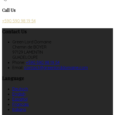
Call Us
+590 590 98 19 54
Contact Us
Green Lord Domaine
Chemin de BOYER
97129 LAMENTIN
GUADELOUPE
Phone:
+590 590 98 19 54
Email:
contact@greenlorddomaine.com
Language
Deutsch
English
Español
Français
Italiano