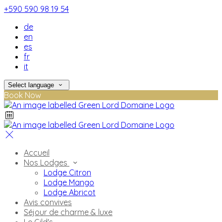
+590 590 98 19 54
de
en
es
fr
it
Select language
Book Now
Accueil
Nos Lodges
Lodge Citron
Lodge Mango
Lodge Abricot
Avis convives
Séjour de charme & luxe