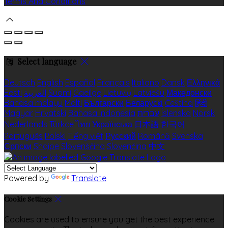
Terms And Conditions
Select language
Deutsch
English
Español
Français
Italiano
Dansk
Ελληνικά
Eesti
العربية
Suomi
Gaeilge
Lietuvių
Latviešu
Македонски
Bahasa melayu
Malti
Български
Беларускі
Čeština
हिंदी
Magyar
Hrvatski
Bahasa indonesia
עברית
Íslenska
Norsk
Nederlands
Türkçe
ไทย
Українська
日本語
한국어
Português
Polski
Tiếng việt
Русский
Română
Svenska
Српски
Shqipe
Slovenščina
Slovenčina
中文
Powered by
Translate
Cookie Settings
Cookies are used to ensure you get the best experience