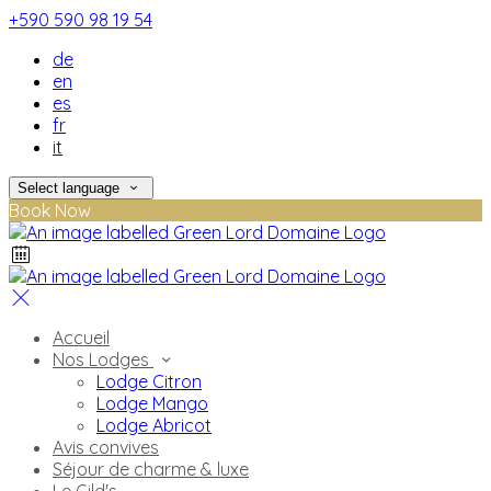
+590 590 98 19 54
de
en
es
fr
it
Select language
Book Now
Accueil
Nos Lodges
Lodge Citron
Lodge Mango
Lodge Abricot
Avis convives
Séjour de charme & luxe