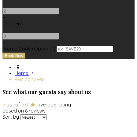
-
+
Children
-
+
Promo Code (Optional)
Home
Avis convives
See what our guests say about us
5
out of
5.0
average rating
based on 6 reviews
Sort by