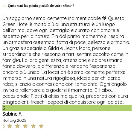
Quels sont les points positifs de votre séjour ?
Un soggiorno semplicemente indimenticabile 💚 Questo
Green Hotel è molto più di una struttura: è un luogo
dell’anima, dove ogni dettaglio è curato con amore e
rispetto per la natura. Fin dal primo momento si respira
un’atmosfera autentica, fatta di pace, bellezza e armonia.
Un grazie speciale a Gilda e Jeans Marc, persone
straordinarie che riescono a farti sentire accolto come in
famiglia. La loro gentilezza, attenzione e calore umano
fanno davvero la differenza e rendono l’esperienza
ancora più unica. La location è semplicemente perfetta:
immersa in una natura rigogliosa, ideale per chi cerca
relax, silenzio e connessione con l’ambiente. Ogni angolo
invita a rallentare e a godersi il momento. E il cibo…
eccezionale! Piatti di altissima qualità, preparati con cura
e ingredienti freschi, capaci di conquistare ogni palato..
S
Sabine F.
Nollaig 2025
5