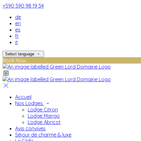
+590 590 98 19 54
de
en
es
fr
it
Select language
Book Now
Accueil
Nos Lodges
Lodge Citron
Lodge Mango
Lodge Abricot
Avis convives
Séjour de charme & luxe