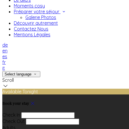
Le Gild's
Moments cosy
Préparer votre séjour
Galerie Photos
Découvrir autrement
Contactez Nous
Mentions Légales
de
en
es
fr
it
Select language
Scroll
Available Tonight
Book your stay
Check In
Check Out
Adults