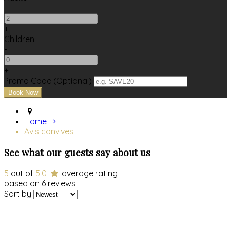
-
+
Children
-
+
Promo Code (Optional)
Home
Avis convives
See what our guests say about us
5
out of
5.0
average rating
based on 6 reviews
Sort by