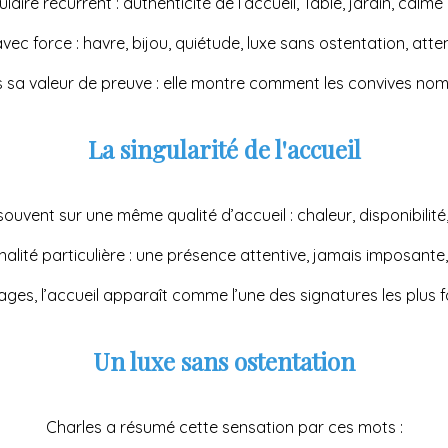
ire récurrent : authenticité de l’accueil, Table, jardin, calme r
ec force : havre, bijou, quiétude, luxe sans ostentation, atten
s sa valeur de preuve : elle montre comment les convives n
La singularité de l'accueil
ouvent sur une même qualité d’accueil : chaleur, disponibilité, 
lité particulière : une présence attentive, jamais imposante, 
ages, l’accueil apparaît comme l’une des signatures les plus f
Un luxe sans ostentation
Charles a résumé cette sensation par ces mots :