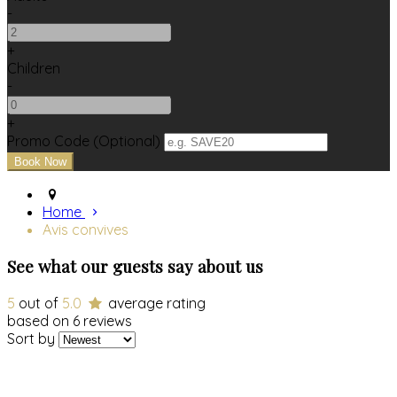
-
+
Children
-
+
Promo Code (Optional)
Home
Avis convives
See what our guests say about us
5
out of
5.0
average rating
based on 6 reviews
Sort by