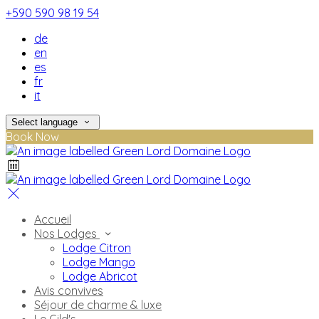
+590 590 98 19 54
de
en
es
fr
it
Select language
Book Now
Accueil
Nos Lodges
Lodge Citron
Lodge Mango
Lodge Abricot
Avis convives
Séjour de charme & luxe