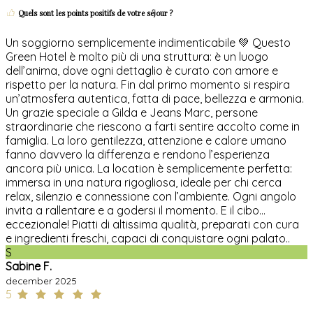
Quels sont les points positifs de votre séjour ?
Un soggiorno semplicemente indimenticabile 💚 Questo
Green Hotel è molto più di una struttura: è un luogo
dell’anima, dove ogni dettaglio è curato con amore e
rispetto per la natura. Fin dal primo momento si respira
un’atmosfera autentica, fatta di pace, bellezza e armonia.
Un grazie speciale a Gilda e Jeans Marc, persone
straordinarie che riescono a farti sentire accolto come in
famiglia. La loro gentilezza, attenzione e calore umano
fanno davvero la differenza e rendono l’esperienza
ancora più unica. La location è semplicemente perfetta:
immersa in una natura rigogliosa, ideale per chi cerca
relax, silenzio e connessione con l’ambiente. Ogni angolo
invita a rallentare e a godersi il momento. E il cibo…
eccezionale! Piatti di altissima qualità, preparati con cura
e ingredienti freschi, capaci di conquistare ogni palato..
S
Sabine F.
december 2025
5