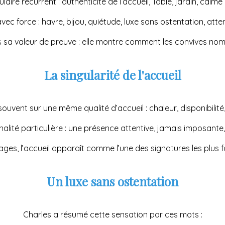
ire récurrent : authenticité de l’accueil, Table, jardin, calme r
ec force : havre, bijou, quiétude, luxe sans ostentation, atten
s sa valeur de preuve : elle montre comment les convives n
La singularité de l'accueil
ouvent sur une même qualité d’accueil : chaleur, disponibilité, 
lité particulière : une présence attentive, jamais imposante, 
ages, l’accueil apparaît comme l’une des signatures les plus f
Un luxe sans ostentation
Charles a résumé cette sensation par ces mots :