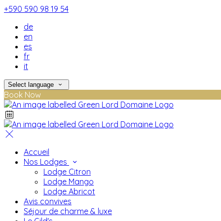
+590 590 98 19 54
de
en
es
fr
it
Select language
Book Now
Accueil
Nos Lodges
Lodge Citron
Lodge Mango
Lodge Abricot
Avis convives
Séjour de charme & luxe