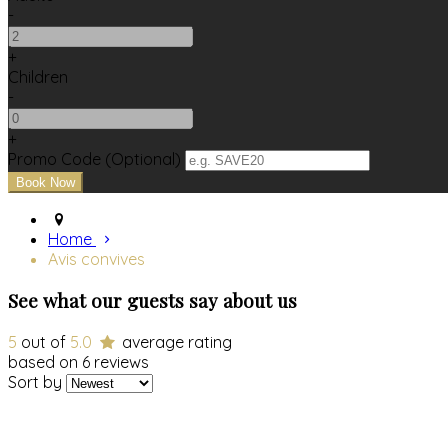
-
+
Children
-
+
Promo Code (Optional)
Home
Avis convives
See what our guests say about us
5
out of
5.0
average rating
based on 6 reviews
Sort by