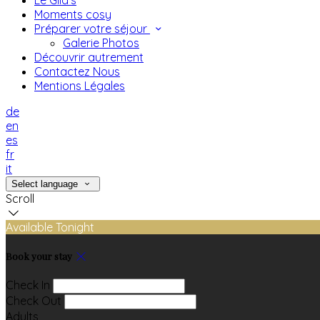
Le Gild's
Moments cosy
Préparer votre séjour
Galerie Photos
Découvrir autrement
Contactez Nous
Mentions Légales
de
en
es
fr
it
Select language
Scroll
Available Tonight
Book your stay
Check In
Check Out
Adults